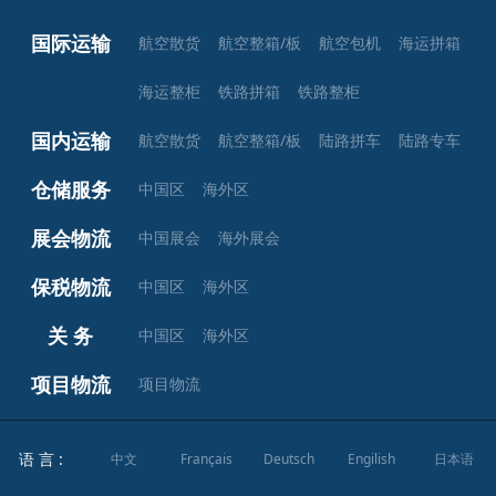
国际运输
航空散货
航空整箱/板
航空包机
海运拼箱
海运整柜
铁路拼箱
铁路整柜
国内运输
航空散货
航空整箱/板
陆路拼车
陆路专车
仓储服务
中国区
海外区
展会物流
中国展会
海外展会
保税物流
中国区
海外区
关 务
中国区
海外区
项目物流
项目物流
语 言 :
中文
Français
Deutsch
Engilish
日本语